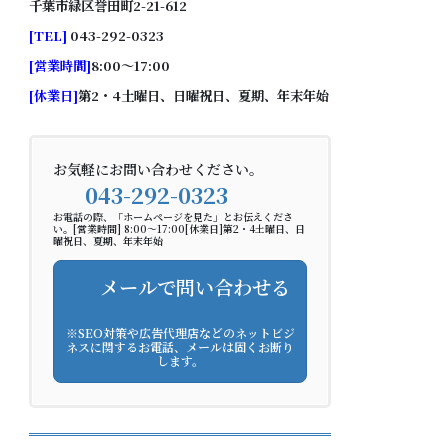
千葉市緑区誉田町2-21-612
[
TEL
]
043-292-0323
[
営業時間
]
8:00～17:00
[
休業日
]
第2・4土曜日、日曜祝日、夏期、年末年始
お気軽にお問い合わせください。
043-292-0323
お電話の際、「ホームページを見た」とお伝えくださ
い。[営業時間] 8:00～17:00[休業日]第2・4土曜日、日
曜祝日、夏期、年末年始
メールで問い合わせる
※SEO対策や広告代理店などのネットビジ
ネスに関するお電話、メールは固くお断り
します。