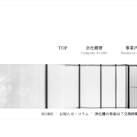
コ
ナ
ン
ビ
テ
ゲ
ン
ー
ツ
シ
に
ョ
移
ン
TOP
会社概要
事業
Company Profile
Business 
動
に
移
動
HOME
お知らせ・コラム
浄化槽の寿命は？交換時